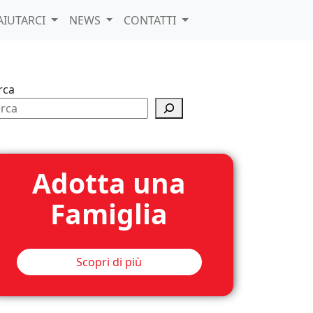
AIUTARCI
NEWS
CONTATTI
rca
Adotta una
Famiglia
Scopri di più