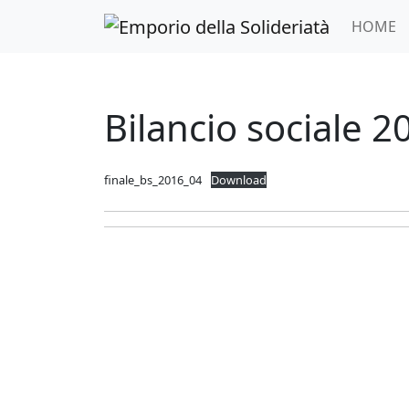
Skip to main content
HOME
Bilancio sociale 2
finale_bs_2016_04
Download