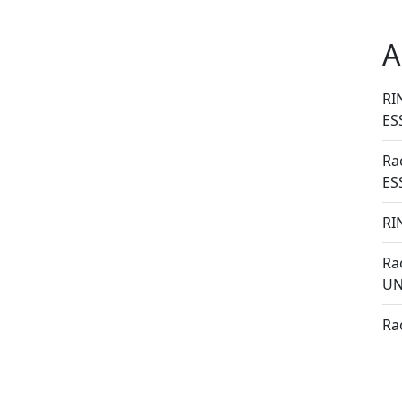
A
RI
ES
Ra
ES
RI
Ra
UN
Ra