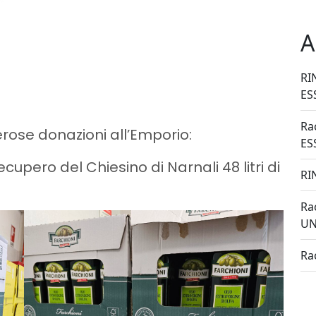
A
RI
ES
Ra
erose donazioni all’Emporio:
ES
upero del Chiesino di Narnali 48 litri di
RI
Ra
UN
Ra