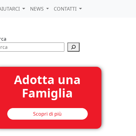
AIUTARCI
NEWS
CONTATTI
rca
Adotta una
Famiglia
Scopri di più